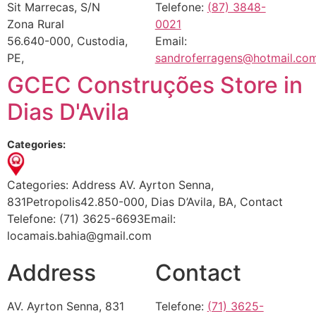
Sit Marrecas, S/N
Telefone:
(87) 3848-
Zona Rural
0021
56.640-000, Custodia,
Email:
PE,
sandroferragens@hotmail.co
GCEC Construções
Store in
Dias D'Avila
Categories:
Categories: Address AV. Ayrton Senna,
831Petropolis42.850-000, Dias D’Avila, BA, Contact
Telefone: (71) 3625-6693Email:
locamais.bahia@gmail.com
Address
Contact
AV. Ayrton Senna, 831
Telefone:
(71) 3625-