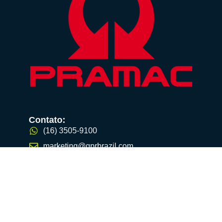
Contato:
(16) 3505-9100
marketing@gprbrazil.com
Rua Paletrans, 200 - Distrito Industrial -
Cravinhos/SP
Procurando por:
Geradores portáteis
Mobile Products