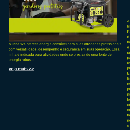
A
l
P
é
f
A linha WX oferece energia confiável para suas atividades profissionais
e
com versatilidade, desempenho e segurança em suas operação. Essa
p
linha é indicada para atividades onde se precisa de uma fonte de
p
energia robusta.
u
veja mais >>
p
E
l
e
p
p
f
e
o
fo
n
e