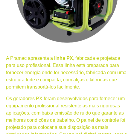
A Pramac apresenta a
linha PX
, fabricada e projetada
para uso profissional. Essa linha está preparada para
fornecer energia onde for necessário, fabricada com uma
estrutura forte e compacta, com alças e kit rodas que
permitem transportá-los facilmente.
Os geradores PX foram desenvolvidos para fornecer um
equipamento profissional resistente as mais rigorosas
aplicações, com baixa emissão de ruído que garante as
melhores condições de trabalho. O painel de controle foi
projetado para colocar à sua disposição as mais