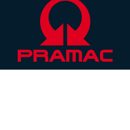
Contato:
(16) 3505-9100
marketing@gprbrazil.com
Rua Paletrans, 200 - Distrito Industrial -
Cravinhos/SP
Procurando por: